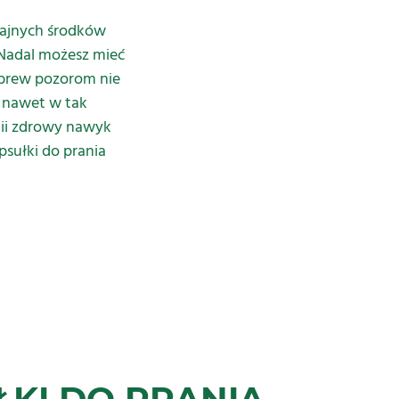
dajnych środków
 Nadal możesz mieć
Wbrew pozorom nie
 nawet w tak
tii zdrowy nawyk
psułki do prania