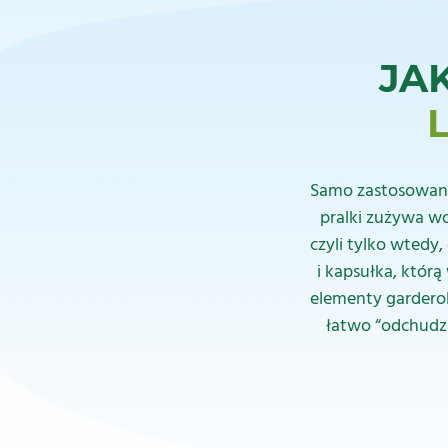
JA
Samo zastosowanie
pralki zużywa wo
czyli tylko wtedy
i kapsułka, którą
elementy garderob
łatwo “odchudzi