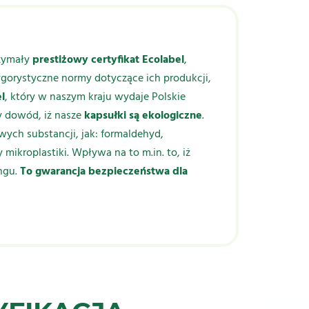
rzymały
prestiżowy certyfikat Ecolabel
,
rygorystyczne normy dotyczące ich produkcji,
l
, który w naszym kraju wydaje Polskie
ny dowód, iż nasze
kapsułki są ekologiczne
.
wych substancji, jak: formaldehyd,
mikroplastiki. Wpływa na to m.in. to, iż
ngu.
To gwarancja bezpieczeństwa dla