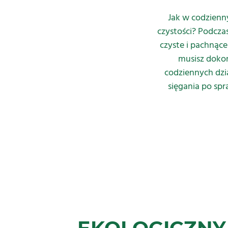
Jak w codzienn
czystości? Podcza
czyste i pachnąc
musisz doko
codziennych dzi
sięgania po spr