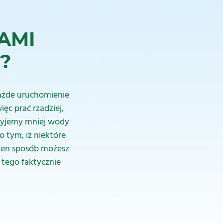
AMI
?
Każde uruchomienie
ęc prać rzadziej,
użyjemy mniej wody
o tym, iż niektóre
 ten sposób możesz
 tego faktycznie