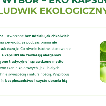
 WYBÓR – EKO KAPSUŁ
LUDWIK EKOLOGICZN
ne
i stworzone
bez udziału jakichkolwiek
emu pewność, że podczas prania
nie
 substancje
. Co równie istotne, stosowanie
 a kapsułki nie zawierają alergenów
ą one tradycyjne i sprawdzone mydło
wno tkanin kolorowych, jak i białych.
nie świeżością i naturalnością. Wypróbuj
, że
bezpieczeństwo i czyste ubrania idą